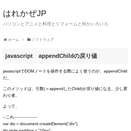
はれかぜJP
パソコンとアニメと料理とリフォームと何かいろいろ
ホーム
ソフトウェア
javascript appendChildの戻り値
javascriptでDOMノードを操作する際によく使うのが、appendChild
だ。
このメソッドは、引数(＝appendしたChild)が戻り値になる、少し変
わり者。
よって、
--これ----------------
var div = document.createElement("div");
div.style.padding = "10px";