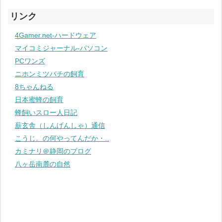
リンク
4Gamer.net-ハードウェア
マイコミジャーナル-パソコン
PCワンズ
ニホンミツバチの飼育
8ちゃんねる
日本蜜蜂の飼育
蜂飼いスロー人日記
薪玄舎（しんげんしゃ）通信
こうじ。の何やってんだか・..
カミナリ＠静岡のブログ
八ヶ岳南麓の自然