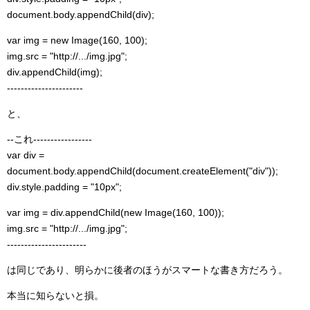
document.body.appendChild(div);
var img = new Image(160, 100);
img.src = "http://.../img.jpg";
div.appendChild(img);
----------------------
と、
--これ-----------------
var div =
document.body.appendChild(document.createElement("div"));
div.style.padding = "10px";
var img = div.appendChild(new Image(160, 100));
img.src = "http://.../img.jpg";
-----------------------
は同じであり、明らかに後者のほうがスマートな書き方だろう。
本当に知らないと損。