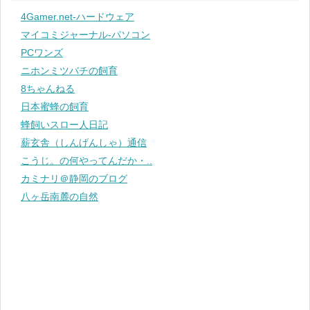
4Gamer.net-ハードウェア
マイコミジャーナル-パソコン
PCワンズ
ニホンミツバチの飼育
8ちゃんねる
日本蜜蜂の飼育
蜂飼いスロー人日記
薪玄舎（しんげんしゃ）通信
こうじ。の何やってんだか・..
カミナリ＠静岡のブログ
八ヶ岳南麓の自然