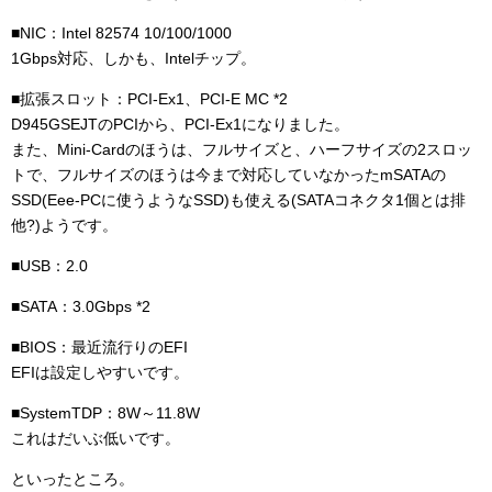
■NIC：Intel 82574 10/100/1000
1Gbps対応、しかも、Intelチップ。
■拡張スロット：PCI-Ex1、PCI-E MC *2
D945GSEJTのPCIから、PCI-Ex1になりました。
また、Mini-Cardのほうは、フルサイズと、ハーフサイズの2スロッ
トで、フルサイズのほうは今まで対応していなかったmSATAの
SSD(Eee-PCに使うようなSSD)も使える(SATAコネクタ1個とは排
他?)ようです。
■USB：2.0
■SATA：3.0Gbps *2
■BIOS：最近流行りのEFI
EFIは設定しやすいです。
■SystemTDP：8W～11.8W
これはだいぶ低いです。
といったところ。