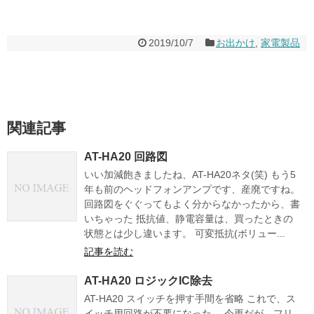
2019/10/7
お出かけ
,
家電製品
関連記事
AT-HA20 回路図
いい加減飽きましたね、AT-HA20ネタ(笑) もう5
年も前のヘッドフォンアンプです、産廃ですね。
回路図をぐぐってもよく分からなかったから、書
いちゃった 抵抗値、静電容量は、買ったときの
状態とは少し違います。 可変抵抗(ボリュー...
記事を読む
AT-HA20 ロジックIC除去
AT-HA20 スイッチを押す手間を省略 これで、ス
イッチ用回路が不要になった。 今更だが、フリ