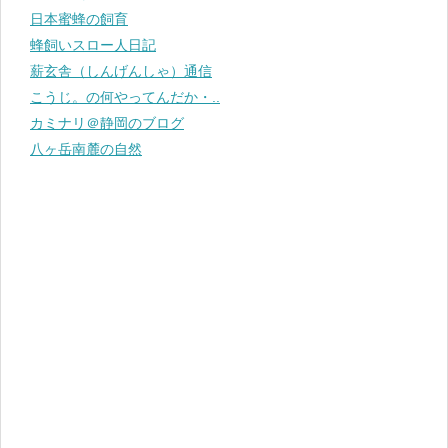
日本蜜蜂の飼育
蜂飼いスロー人日記
薪玄舎（しんげんしゃ）通信
こうじ。の何やってんだか・..
カミナリ＠静岡のブログ
八ヶ岳南麓の自然