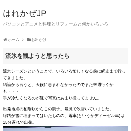
はれかぜJP
パソコンとアニメと料理とリフォームと何かいろいろ
ホーム
お出かけ
流氷を観ようと思ったら
流氷シーズンということで、いろいろ忙しくなる前に網走まで行っ
てきました。
結論から言うと、天候に恵まれなかったのでまた来週行くか
も・・・
手が冷たくなるのが嫌で写真はあまり撮ってません。
出発地点の柏陽駅からこの調子。暴風で吹雪いていました。
線路が雪に埋まってはいたものの、電車(というかディーゼル車)は
15分遅れで出発。