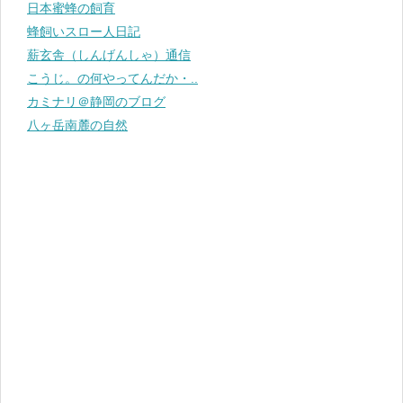
日本蜜蜂の飼育
蜂飼いスロー人日記
薪玄舎（しんげんしゃ）通信
こうじ。の何やってんだか・..
カミナリ＠静岡のブログ
八ヶ岳南麓の自然