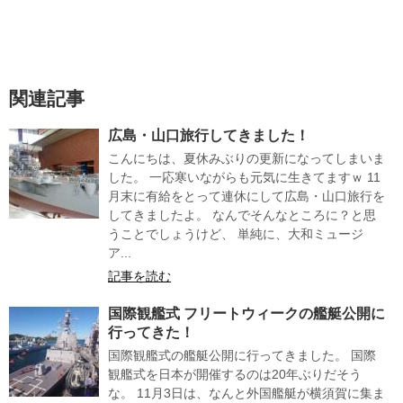
関連記事
広島・山口旅行してきました！
こんにちは、夏休みぶりの更新になってしまいま
した。 一応寒いながらも元気に生きてますｗ 11
月末に有給をとって連休にして広島・山口旅行を
してきましたよ。 なんでそんなところに？と思
うことでしょうけど、 単純に、大和ミュージ
ア...
記事を読む
国際観艦式 フリートウィークの艦艇公開に
行ってきた！
国際観艦式の艦艇公開に行ってきました。 国際
観艦式を日本が開催するのは20年ぶりだそう
な。 11月3日は、なんと外国艦艇が横須賀に集ま